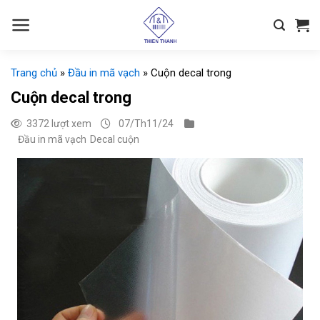
Chuyển
đến
nội
dung
Trang chủ
»
Đầu in mã vạch
»
Cuộn decal trong
Cuộn decal trong
3372 lượt xem
07/Th11/24
Đầu in mã vạch
Decal cuộn