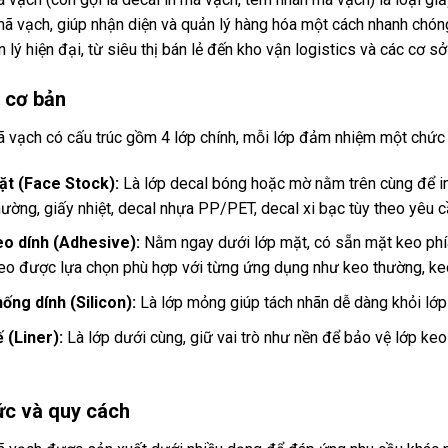
 vạch, giúp nhận diện và quản lý hàng hóa một cách nhanh chóng,
 lý hiện đại, từ siêu thị bán lẻ đến kho vận logistics và các cơ sở 
 cơ bản
ã vạch có cấu trúc gồm 4 lớp chính, mỗi lớp đảm nhiệm một chức 
ặt (Face Stock):
Là lớp decal bóng hoặc mờ nằm trên cùng để in 
hường, giấy nhiệt, decal nhựa PP/PET, decal xi bạc tùy theo yêu 
eo dính (Adhesive):
Nằm ngay dưới lớp mặt, có sẵn mặt keo phía
eo được lựa chọn phù hợp với từng ứng dụng như keo thường, keo
ống dính (Silicon):
Là lớp mỏng giúp tách nhãn dễ dàng khỏi lớp 
 (Liner):
Là lớp dưới cùng, giữ vai trò như nền để bảo vệ lớp ke
ức và quy cách