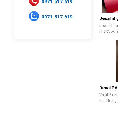
0971 517 619
0971 517 619
Decal nh
Decal nhựa
nhờ được l
lớp màng c
năng chống 
nét. Với nh
được ứng d
Decal PV
Với khả năn
hoạt trong 
không chỉ 
nên những 
theo dõi bà