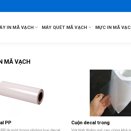
ÁY IN MÃ VẠCH
MÁY QUÉT MÃ VẠCH
MỰC IN MÃ VẠ
N MÃ VẠCH
al PP
Cuộn decal trong
PP là một trong những loại decal
Với tính thẩm mỹ cao cùng khả