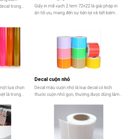
Giấy in mã vạch 2 tem 72×22 là giải pháp in
decal trong
ấn tối ưu, mang đến sự tiện lợi và tiết kiệm
 trong in ấn
cho các hoạt động quản lý sản phẩm. Với kích
sản phẩm cho
thước 72mm x 22mm, giấy in mã vạch 2 tem
 kính, cuộn
72x22mm được thiết kế phù hợp cho nhiều
 hoạt và đa
ngành nghề, từ siêu thị,
Decal cuộn nhỏ
 một lựa chọn
Decal màu cuộn nhỏ là loại decal có kích
iệt là trong
thước cuộn nhỏ gọn, thường được dùng làm
 Với khả
tem nhãn, trang trí hoặc ghi chú. Loại decal
nét, màu sắc
này có rất đa dạng màu sắc, phù hợp với
hiệt giúp các
nhiều nhu cầu khác nhau của người dùng. Bài
viết sau đây sẽ chia sẻ đến bạn một số