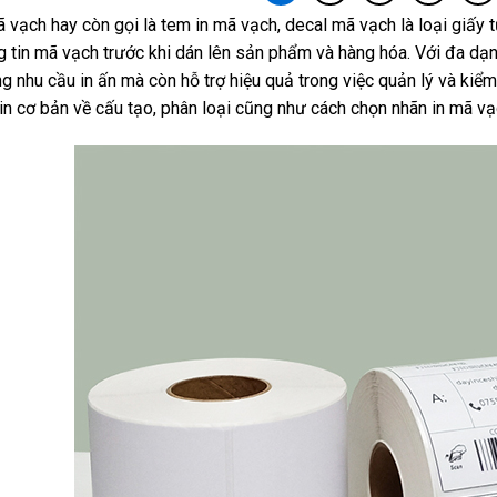
 vạch hay còn gọi là tem in mã vạch, decal mã vạch là loại giấy t
g đa dạng
decal trắng nhám ở đâu chất lượn
g tin mã vạch trước khi dán lên sản phẩm và hàng hóa. Với đa dạng 
g nhu cầu in ấn mà còn hỗ trợ hiệu quả trong việc quản lý và kiể
in cơ bản về cấu tạo, phân loại cũng như cách chọn nhãn in mã vạch