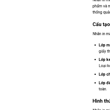
phẩm và mã
thống quản
Cấu tạo
Nhãn in m
Lớp m
giấy t
Lớp k
Loại k
Lớp ch
Lớp đế
toàn.
Hình th