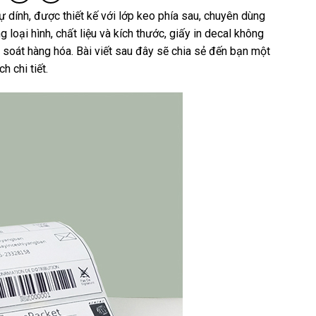
ự dính, được thiết kế với lớp keo phía sau, chuyên dùng
g? Bài viết
cho sản phẩm giúp thu hút khách
loại hình, chất liệu và kích thước, giấy in decal không
m soát hàng hóa. Bài viết sau đây sẽ chia sẻ đến bạn một
 chi tiết.