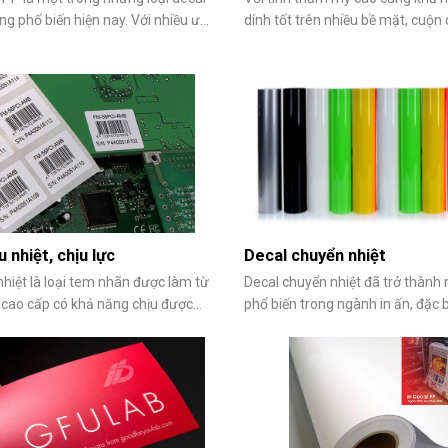
g phổ biến hiện nay. Với nhiều ưu
dính tốt trên nhiều bề mặt, cuộn 
rội về độ bền, chất lượng và tính
trở thành vật liệu không thể thiếu
ao, decal PP được nhiều người ưa
tem nhãn, decal. Từ nhãn mác 
 nay. Trong bài viết sau đây chúng
đến poster quảng cáo, decal dán
 sẻ đến bạn một số
decal trong thể hiện được sự linh
u nhiệt, chịu lực
Decal chuyển nhiệt
nhiệt là loại tem nhãn được làm từ
Decal chuyển nhiệt đã trở thành
ệu cao cấp có khả năng chịu được
phổ biến trong ngành in ấn, đặc b
o đến cực cao mà không bị biến
lĩnh vực thời trang và quảng cáo.
hai màu. Loại decal này được sử
năng tạo ra những hình ảnh sắc 
ến cho nhiều ngành nghề, lĩnh vực,
sống động và độ bền cao decal n
 ngành luyện kim, gang
sản phẩm trở nên bắt mắt và