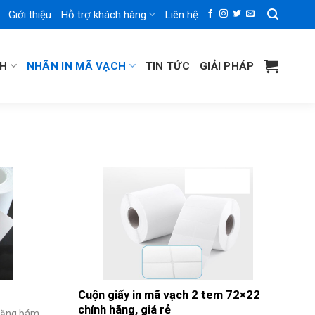
Giới thiệu
Hỗ trợ khách hàng
Liên hệ
CH
NHÃN IN MÃ VẠCH
TIN TỨC
GIẢI PHÁP
Cuộn giấy in mã vạch 2 tem 72×22
chính hãng, giá rẻ
 năng bám