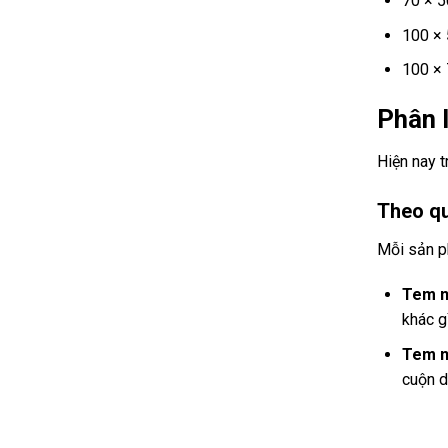
70 × 
100 ×
100 ×
Phân 
Hiện nay t
Theo q
Mỗi sản p
Tem n
khác g
Tem n
cuộn d