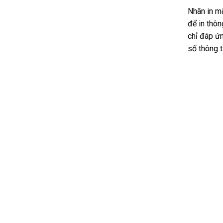
Nhãn in mã
và ứng dụn
để in thôn
chỉ đáp ứn
số thông t