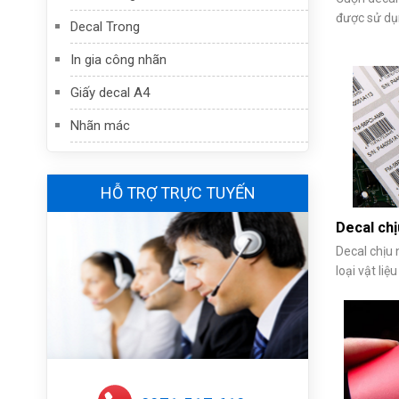
được sử dụn
Decal Trong
điểm vượt t
ứng dụng c
In gia công nhãn
chuộng hiện
Giấy decal A4
tôi sẽ chia
Nhãn mác
HỖ TRỢ TRỰC TUYẾN
Decal chị
Decal chịu 
loại vật li
nhiệt độ ca
dạng hay p
dụng phổ bi
đặc biệt là