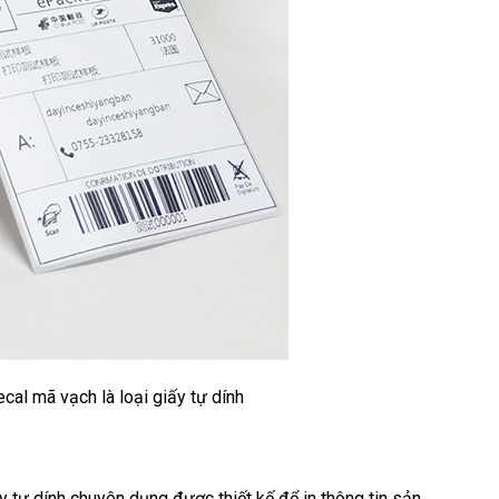
cal mã vạch là loại giấy tự dính
y tự dính chuyên dụng được thiết kế để in thông tin sản