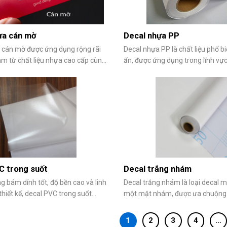
ựa cán mờ
Decal nhựa PP
 cán mờ được ứng dụng rộng rãi
Decal nhựa PP là chất liệu phổ bi
àm từ chất liệu nhựa cao cấp cùng
ấn, được ứng dụng trong lĩnh vự
án mờ tinh tế. Sản phẩm cho khả
trang trí. Nhờ độ bền cao, khả n
trầy xước vượt trội và in ấn sắc
thấm nước và chịu nhiệt tốt, cá
iều ưu điểm vượt trội, decal cán mờ
được in từ loại decal này cho ch
ụng trong in tem
trội, hình ảnh sắc nét, chân thực
C trong suốt
Decal trắng nhám
g bám dính tốt, độ bền cao và linh
Decal trắng nhám là loại decal m
thiết kế, decal PVC trong suốt
một mặt nhám, được ưa chuộng
mang lại sự thẩm mỹ mà còn tạo
phổ biến hiện nay. Loại decal nà
sản phẩm độc đáo, tinh tế. Cùng
dụng rộng rãi trong trang trí nội t
1
2
3
4
…
i viết để tìm hiểu rõ hơn về ưu điểm
sản phẩm và nhiều lĩnh vực khá