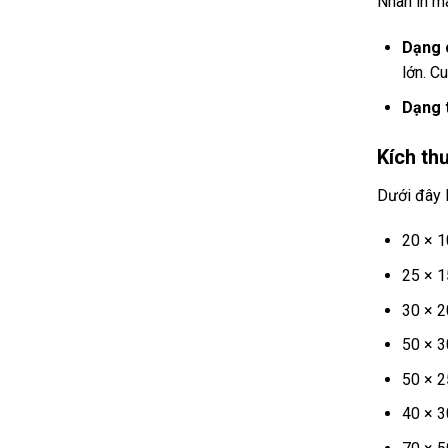
Nhãn in m
Dạng 
lớn. C
Dạng 
Kích th
Dưới đây 
20 × 
25 × 
30 × 
50 × 
50 × 
40 × 