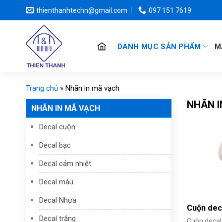
Chuyển
thienthanhtechn@gmail.com
097 151 7619
đến
nội
dung
DANH MỤC SẢN PHẨM
M
Trang chủ
»
Nhãn in mã vạch
NHÃN I
NHÃN IN MÃ VẠCH
Decal cuộn
Decal bạc
Decal cảm nhiệt
Decal màu
Decal Nhựa
Cuộn dec
Decal trắng
Cuộn decal 