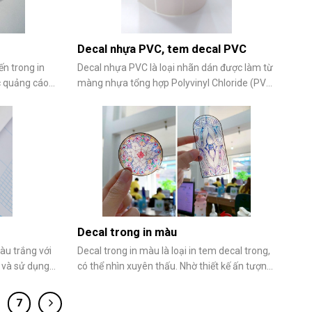
Decal nhựa PVC, tem decal PVC
ến trong in
Decal nhựa PVC là loại nhãn dán được làm từ
c quảng cáo,
màng nhựa tổng hợp Polyvinyl Chloride (PVC)
ăng chống
được ứng dụng rộng rãi trong sản xuất, đóng
c sản phẩm
gói và đời sống hằng ngày nhờ độ bền cao và
ất lượng vượt
khả năng chống nước tốt. Tuy nhiên, nhiều
. Cùng
người vẫn chưa nắm rõ đặc điểm, cấu tạo và
Decal trong in màu
àu trắng với
Decal trong in màu là loại in tem decal trong,
 và sử dụng
có thể nhìn xuyên thấu. Nhờ thiết kế ấn tượng,
y được ứng
bắt mắt cùng nhiều ưu điểm vượt trội về độ
hất, bao bì
bền cũng như tính thẩm mỹ, decal trong ngày
7
c. Vậy mua
càng được ứng dụng phổ biến. Sử decal trong