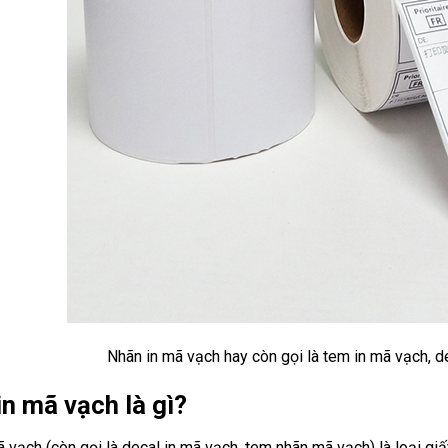
Nhãn in mã vạch hay còn gọi là tem in mã vạch, de
n mã vạch là gì?
 vạch (còn gọi là decal in mã vạch, tem nhãn mã vạch) là loại giấ