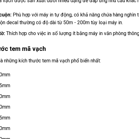
ã vạch được sản xuất dưới nhiều dạng để đáp ứng nhu cầu khác 
cuộn:
Phù hợp với máy in tự động, có khả năng chứa hàng nghìn te
uộn decal thường có độ dài từ 50m - 200m tùy loại máy in.
tờ:
Thích hợp cho việc in số lượng ít bằng máy in văn phòng thôn
ước tem mã vạch
là những kích thước tem mã vạch phổ biến nhất:
10mm
15mm
20mm
30mm
25mm
30mm