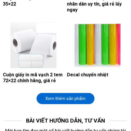
35×22
nhãn dán uy tín, giá rẻ lấy
ngay
Cuộn giấy in mã vạch 2 tem
Decal chuyển nhiệt
72×22 chính hãng, giá rẻ
Xem thêm sản phẩm
BÀI VIẾT HƯỚNG DẪN, TƯ VẤN
Mời bạn tìm đọc một số bài viết hướng dẫn tư vấn chúng tôi