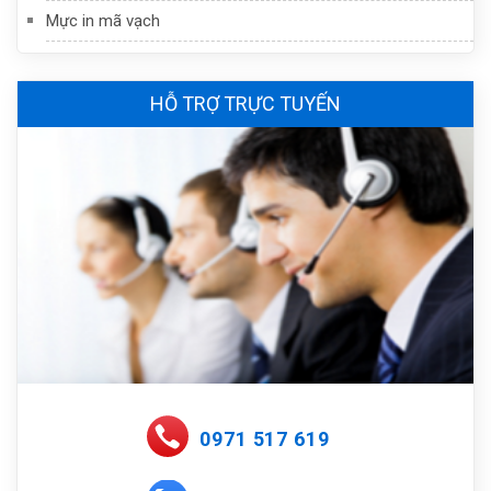
Mực in mã vạch
HỖ TRỢ TRỰC TUYẾN
0971 517 619