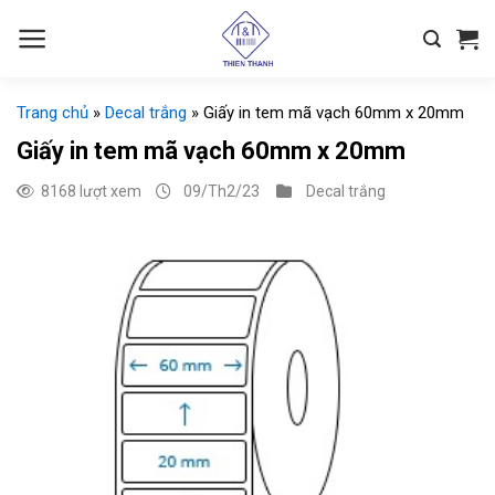
Chuyển
đến
nội
dung
Trang chủ
»
Decal trắng
»
Giấy in tem mã vạch 60mm x 20mm
Giấy in tem mã vạch 60mm x 20mm
8168 lượt xem
09/Th2/23
Decal trắng