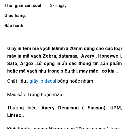
Thời gian sản xuất:
3-5 ngày
Giao hàng:
Bảo hành:
Giấy in tem mã vạch 60mm x 20mm
dùng cho các loại
máy in mã vạch Zebra, datamax, Avery , Honeywell,
Sato, Argox .sử dụng in ấn các thông tin sản phẩm
hoặc mã vạch như trong siêu thị, may mặc , cơ khí…
Chất liệu :
giấy in decal
bóng hoặc nhám
Màu sắc: Trắng hoặc màu
Thương hiệu:
Avery Dennison ( Fasson), UPM,
Lintec..
Kích thước : ngang 60mm x cao 20mm, ngang 1 tem