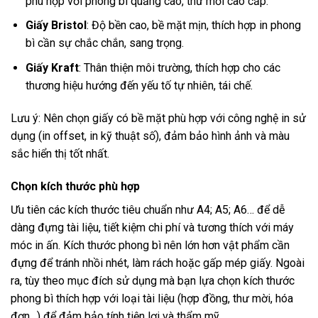
phù hợp với phong bì quảng cáo, thư mời cao cấp.
Giấy Bristol
: Độ bền cao, bề mặt mịn, thích hợp in phong
bì cần sự chắc chắn, sang trọng.
Giấy Kraft
: Thân thiện môi trường, thích hợp cho các
thương hiệu hướng đến yếu tố tự nhiên, tái chế.
Lưu ý: Nên chọn giấy có bề mặt phù hợp với công nghệ in sử
dụng (in offset, in kỹ thuật số), đảm bảo hình ảnh và màu
sắc hiển thị tốt nhất.
Chọn kích thước phù hợp
Ưu tiên các kích thước tiêu chuẩn như A4; A5; A6… để dễ
dàng đựng tài liệu, tiết kiệm chi phí và tương thích với máy
móc in ấn. Kích thước phong bì nên lớn hơn vật phẩm cần
đựng để tránh nhồi nhét, làm rách hoặc gấp mép giấy. Ngoài
ra, tùy theo mục đích sử dụng mà bạn lựa chọn kích thước
phong bì thích hợp với loại tài liệu (hợp đồng, thư mời, hóa
đơn…) để đảm bảo tính tiện lợi và thẩm mỹ.