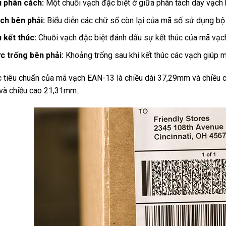
u phân cách:
Một chuỗi vạch đặc biệt ở giữa phân tách dãy vạch bê
ch bên phải:
Biểu diễn các chữ số còn lại của mã số sử dụng bộ k
u kết thúc:
Chuỗi vạch đặc biệt đánh dấu sự kết thúc của mã vạch
c trống bên phải:
Khoảng trống sau khi kết thúc các vạch giúp má
c tiêu chuẩn của mã vạch EAN-13 là chiều dài 37,29mm và chiều c
à chiều cao 21,31mm.