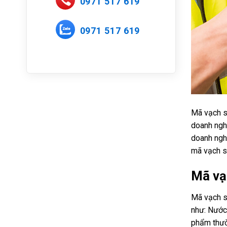
0971 517 619
0971 517 619
Mã vạch s
doanh nghi
doanh nghi
mã vạch s
Mã vạ
Mã vạch s
như: Nước 
phẩm thườ