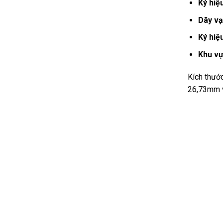
Ký hiệ
Dãy vạ
Ký hiệ
Khu vự
Kích thướ
26,73mm v