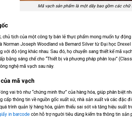
Mã vạch sản phẩm là một dãy bao gồm các chữ s
gốc
 chủ tịch của một công ty bán lẻ thực phẩm mong muốn tự động hó
 là Norman Joseph Woodland và Bernard Silver từ Đại học Drexel
g với độ rộng khác nhau. Sau đó, họ chuyển sang thiết kế mã vạc
ấp bằng sáng chế cho “Thiết bị và phương pháp phân loại” (Clas
công nghệ mã vạch sau này.
 của mã vạch
óng vai trò như “chứng minh thư” của hàng hóa, giúp phân biệt nh
g cấp thông tin về nguồn gốc xuất xứ, nhà sản xuất và các đặc đ
uá trình quản lý hàng hóa, giảm thiểu sai sót và tăng hiệu suất 
giấy in barcode
còn hỗ trợ người tiêu dùng kiểm tra thông tin sản