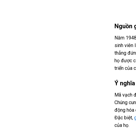
Nguồn 
Năm 1948,
sinh viên
thẳng đứn
họ được c
triển của 
Ý nghĩa
Mã vạch đ
Chúng cun
động hóa q
Đặc biệt,
của họ.