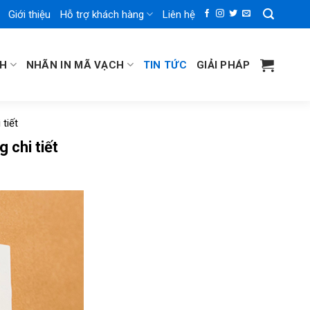
Giới thiệu
Hỗ trợ khách hàng
Liên hệ
CH
NHÃN IN MÃ VẠCH
TIN TỨC
GIẢI PHÁP
tiết
 chi tiết