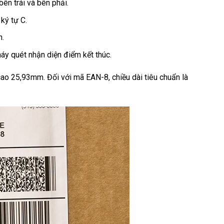
n trái và bên phải.​
ý tự C.​
.​
y quét nhận diện điểm kết thúc.​
ao 25,93mm. Đối với mã EAN-8, chiều dài tiêu chuẩn là