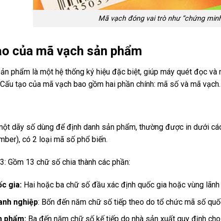
Mã vạch đóng vai trò như “chứng min
ạo của mã vạch sản phẩm
sản phẩm là một hệ thống ký hiệu đặc biệt, giúp máy quét đọc và
 Cấu tạo của mã vạch bao gồm hai phần chính: mã số và mã vạch.​
một dãy số dùng để định danh sản phẩm, thường được in dưới các
mber), có 2 loại mã số phổ biến.
: Gồm 13 chữ số chia thành các phần:​
c gia:
Hai hoặc ba chữ số đầu xác định quốc gia hoặc vùng lãnh t
anh nghiệp
: Bốn đến năm chữ số tiếp theo do tổ chức mã số quốc
n phẩm:
Ba đến năm chữ số kế tiếp do nhà sản xuất quy định cho 