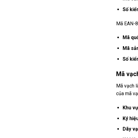
Số kiể
Mã EAN-8:
Mã quố
Mã sả
Số kiể
Mã vạc
Mã vạch l
của mã vạ
Khu vự
Ký hiệ
Dãy vạ