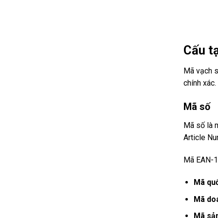
Cấu t
​Mã vạch 
chính xác.
Mã số
Mã số là 
Article Nu
Mã EAN-13
Mã quố
Mã do
Mã sả