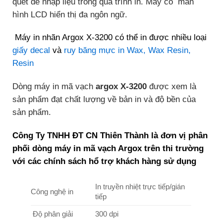
quét để nhập liệu trong quá trình in. Máy có màn
hình LCD hiển thị đa ngôn ngữ.
Máy in nhãn Argox X-3200 có thể in được nhiều loại
giấy decal
và
ruy băng mực in Wax, Wax Resin,
Resin
Dòng máy in mã vạch
argox X-3200
được xem là
sản phẩm đạt chất lượng về bản in và độ bền của
sản phẩm.
Công Ty TNHH ĐT CN Thiên Thành là đơn vị phân
phối dòng máy in mã vạch Argox trên thi trường
với các chính sách hổ trợ khách hàng sử dụng
In truyền nhiệt trực tiếp/gián
Công nghệ in
tiếp
Độ phân giải
300 dpi