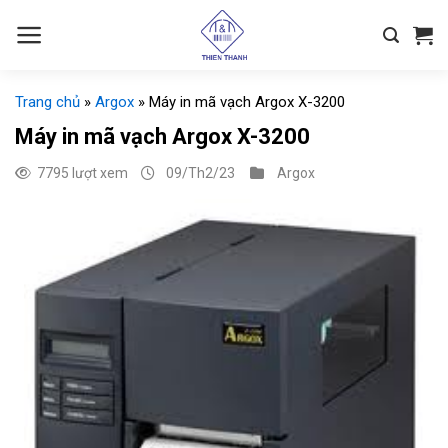
Chuyển
đến
nội
dung
Trang chủ
»
Argox
»
Máy in mã vạch Argox X-3200
Máy in mã vạch Argox X-3200
7795 lượt xem
09/Th2/23
Argox