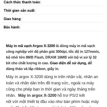
Cách thức thanh toán:
Thời gian sản xuất:
Giao hàng:
Bảo hành:
Máy in mã vạch Argox X-3200
là dòng
máy in mã vạch
công nghiệp với độ phân giải 300dpi,
t
ốc
độ
in
127mm/s,
bộ nhớ lớn
8MB Flash,
DRAM
16MB với bộ vi xử lý 32
bit
cho
chất lượng
in
cao.
Giao diện dễ sử dụng, d
ễ
dàng tháo và lắp ribbon, giấy in.
Máy in argox X-3200 dùng in
trên nhãn
vải
, nhãn
an
toàn và
nhãn dán trên
đồ trang sức, ngoài ra máy
cũng cho phép bạn in thời gian và ngày tháng trên
nhãn.
Máy in argox X-3200
hỗ trợ PS/2 kết
nối với một thiết bị đầu vào như bàn phím hoặc máy