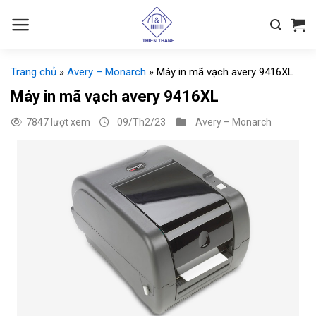
Chuyển
đến
nội
dung
Trang chủ
»
Avery – Monarch
»
Máy in mã vạch avery 9416XL
Máy in mã vạch avery 9416XL
7847 lượt xem
09/Th2/23
Avery – Monarch