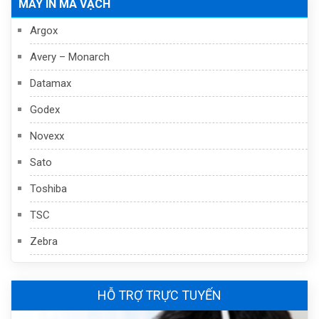
MÁY IN MÃ VẠCH
Argox
Avery – Monarch
Datamax
Godex
Novexx
Sato
Toshiba
TSC
Zebra
HỖ TRỢ TRỰC TUYẾN