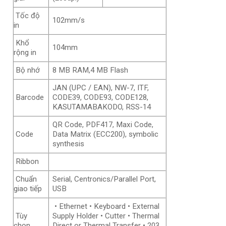
Tốc độ
102mm/s
in
Khổ
104mm
rộng in
Bộ nhớ
8 MB RAM,4 MB Flash
JAN (UPC / EAN), NW-7, ITF,
Barcode
CODE39, CODE93, CODE128,
KASUTAMABAKODO, RSS-14
QR Code, PDF417, Maxi Code,
Code
Data Matrix (ECC200), symbolic
synthesis
Ribbon
Chuẩn
Serial, Centronics/Parallel Port,
giao tiếp
USB
• Ethernet • Keyboard • External
Tùy
Supply Holder • Cutter • Thermal
chọn
Direct or Thermal Transfer • 203