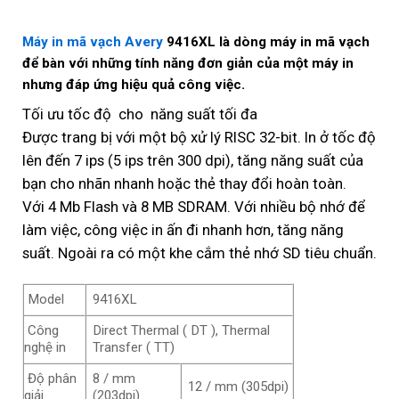
Máy in mã vạch Avery
9416XL là dòng máy in mã vạch
để bàn với những tính năng đơn giản của một máy in
nhưng đáp ứng hiệu quả công việc.
Tối ưu tốc độ cho năng suất tối đa
Được trang bị với một bộ xử lý RISC 32-bit. In ở tốc độ
lên đến 7 ips (5 ips trên 300 dpi), tăng năng suất của
bạn cho nhãn nhanh hoặc thẻ thay đổi hoàn toàn.
Với 4 Mb Flash và 8 MB SDRAM. Với nhiều bộ nhớ để
làm việc, công việc in ấn đi nhanh hơn, tăng năng
suất. Ngoài ra có một khe cắm thẻ nhớ SD tiêu chuẩn.
Model
9416XL
Công
Direct Thermal ( DT ), Thermal
nghệ in
Transfer ( TT)
Độ phân
8 / mm
12 / mm (305dpi)
giải
(203dpi)