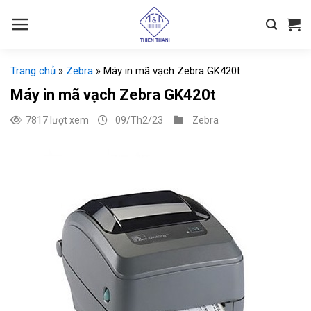
Chuyển
đến
nội
dung
Trang chủ
»
Zebra
»
Máy in mã vạch Zebra GK420t
Máy in mã vạch Zebra GK420t
7817 lượt xem
09/Th2/23
Zebra