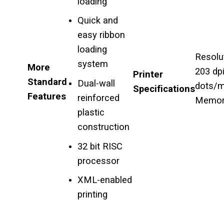
loading
Quick and
easy ribbon
loading
Resolu
system
More
203 dpi
Printer
Standard
Dual-wall
dots/
Specifications
Features
reinforced
Memor
plastic
construction
32 bit RISC
processor
XML-enabled
printing