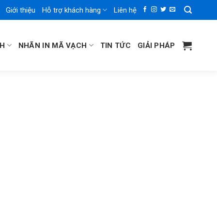
Giới thiệu
Hỗ trợ khách hàng
Liên hệ
CH
NHÃN IN MÃ VẠCH
TIN TỨC
GIẢI PHÁP