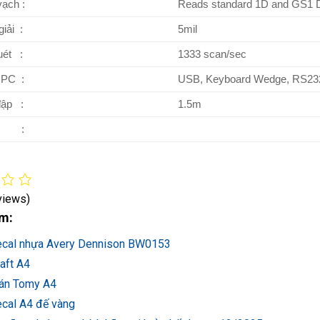
ạch :
Reads standard 1D and GS1 
iải :
5mil
uét :
1333 scan/sec
p PC :
USB, Keyboard Wedge, RS232
đập :
1.5m
n :
views)
m:
ecal nhựa Avery Dennison BW0153
aft A4
án Tomy A4
ecal A4 đế vàng