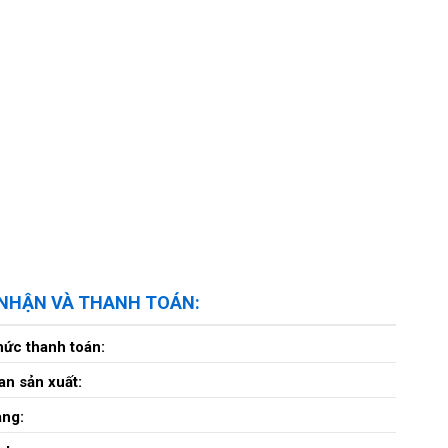
 NHẬN VÀ THANH TOÁN:
hức thanh toán:
an sản xuất:
àng: