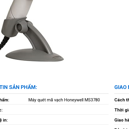
TIN SẢN PHẨM:
GIAO
phẩm:
Máy quét mã vạch Honeywell MS3780
Cách t
c:
Thời gi
 in:
Giao h