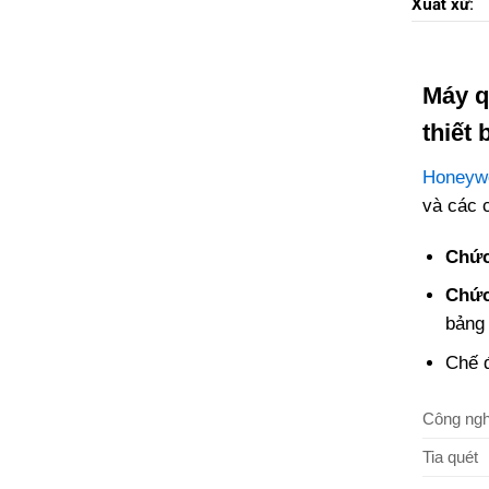
Xuất xứ:
Máy q
thiết 
Honeyw
và các c
Chức
Chức
bảng
Chế đ
Công ngh
Tia quét