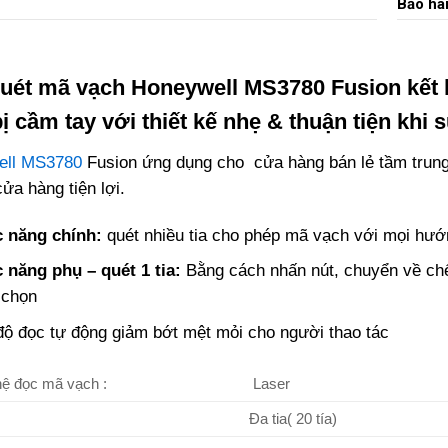
Bảo hà
uét mã vạch Honeywell MS3780 Fusion kết hợ
bị cầm tay với thiết kế nhẹ & thuận tiện khi
ell MS3780
Fusion ứng dụng cho cửa hàng bán lẻ tầm trung
ửa hàng tiện lợi.
 năng chính:
quét nhiều tia cho phép mã vạch với mọi hướn
 năng phụ – quét 1 tia:
Bằng cách nhấn nút, chuyển về chế
 chọn
ộ đọc tự động giảm bớt mệt mỏi cho người thao tác
ệ đọc mã vạch :
Laser
Đa tia( 20 tía)