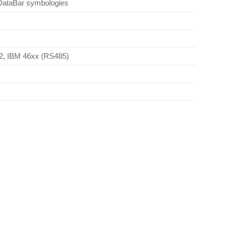
DataBar symbologies
, IBM 46xx (RS485)