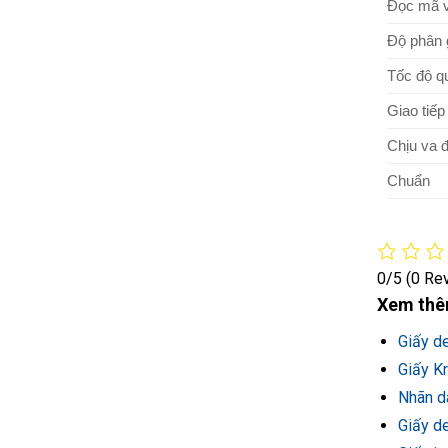
Đọc mã v
Độ phân g
Tốc độ q
Giao tiế
Chịu va 
Chuẩ
0/5
(0 Re
Xem thê
Giấy d
Giấy Kr
Nhãn d
Giấy d