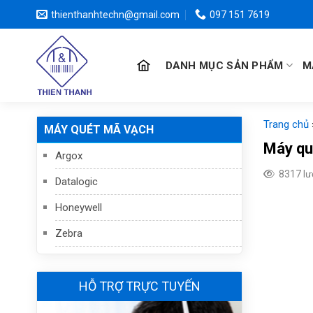
Chuyển
thienthanhtechn@gmail.com
097 151 7619
đến
nội
dung
DANH MỤC SẢN PHẨM
M
Trang chủ
MÁY QUÉT MÃ VẠCH
Máy qu
Argox
8317 l
Datalogic
Honeywell
Zebra
HỖ TRỢ TRỰC TUYẾN