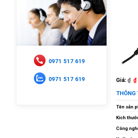
0971 517 619
0971 517 619
Giá:
₫
₫
THÔNG 
Tên sản 
Kích thướ
Công nghệ