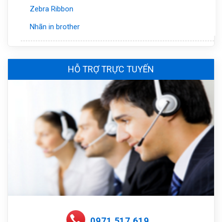
Zebra Ribbon
Nhãn in brother
HỖ TRỢ TRỰC TUYẾN
0971 517 619