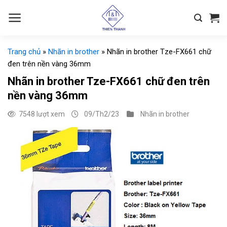
Chuyển
đến
nội
dung
Trang chủ
»
Nhãn in brother
»
Nhãn in brother Tze-FX661 chữ
đen trên nền vàng 36mm
Nhãn in brother Tze-FX661 chữ đen trên
nền vàng 36mm
7548 lượt xem
09/Th2/23
Nhãn in brother