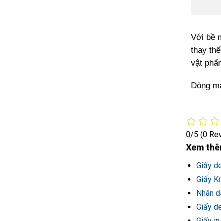
Với bề 
thay th
vật phẩ
Dòng má
0/5
(0 Re
Xem thê
Giấy d
Giấy Kr
Nhãn d
Giấy d
Giấy in