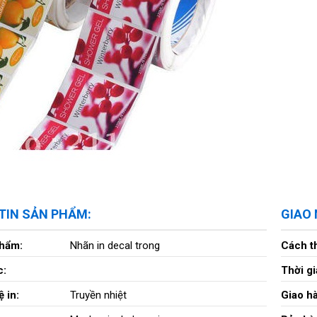
TIN SẢN PHẨM:
GIAO
phẩm:
Nhãn in decal trong
Cách t
c:
Thời gi
 in:
Truyền nhiệt
Giao h