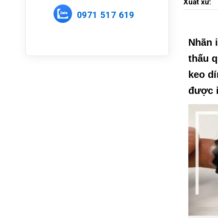
Xuất xứ:
0971 517 619
Nhãn i
thấu q
keo dí
được 