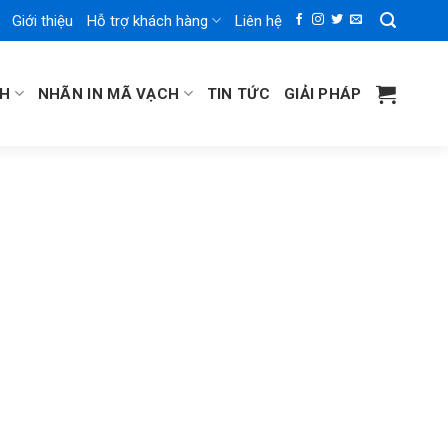
Giới thiệu
Hỗ trợ khách hàng
Liên hệ
CH
NHÃN IN MÃ VẠCH
TIN TỨC
GIẢI PHÁP