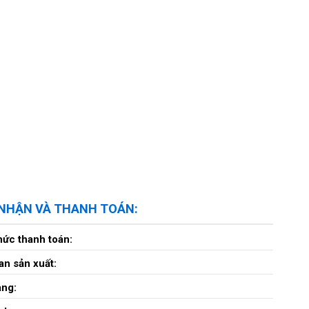
 NHẬN VÀ THANH TOÁN:
hức thanh toán:
an sản xuất:
àng: