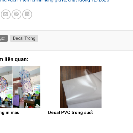
ục:
Decal Trong
 liên quan:
ng in màu
Decal PVC trong suốt