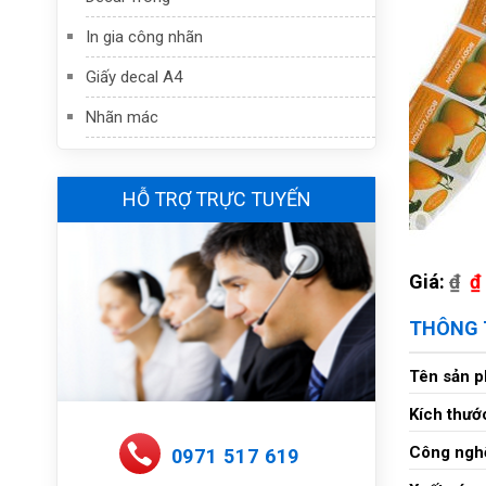
In gia công nhãn
Giấy decal A4
Nhãn mác
HỖ TRỢ TRỰC TUYẾN
Giá:
₫
₫
THÔNG 
Tên sản 
Kích thướ
Công nghệ
0971 517 619