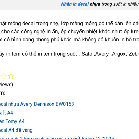
Nhãn in decal
nhựa
trong suốt in nhiề
mặt mỏng decal trong nhẹ, lớp màng mỏng có thể dán lên các 
ế cho các công nghệ in ấn, ép chuyển nhiệt khác như: ốp lưn
m có hình dạng phong phú khác mà không có khuôn in hỗ tr
y in tem có thể in tem trong suốt : Sato ,Avery ,Argox, Ze
views)
m:
ecal nhựa Avery Dennison BW0153
aft A4
án Tomy A4
ecal A4 đế vàng
 mã vạch 1 tem chính hãng giá rẻ, chất lượng 12/2025