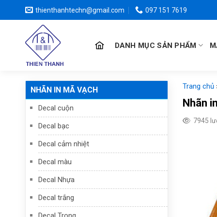
Chuyển
thienthanhtechn@gmail.com
097 151 7619
đến
nội
dung
DANH MỤC SẢN PHẨM
M
Trang chủ
NHÃN IN MÃ VẠCH
Nhãn in
Decal cuộn
7945 l
Decal bạc
Decal cảm nhiệt
Decal màu
Decal Nhựa
Decal trắng
Decal Trong