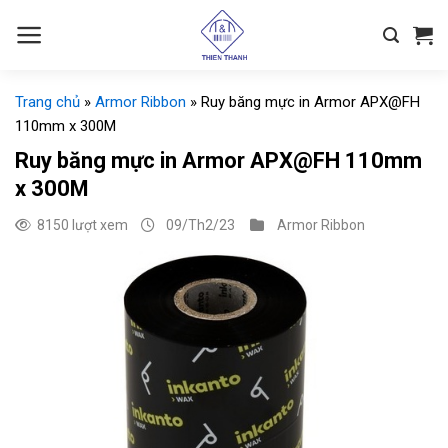
Chuyển
đến
nội
dung
Trang chủ
»
Armor Ribbon
»
Ruy băng mực in Armor APX@FH
110mm x 300M
Ruy băng mực in Armor APX@FH 110mm
x 300M
8150 lượt xem
09/Th2/23
Armor Ribbon