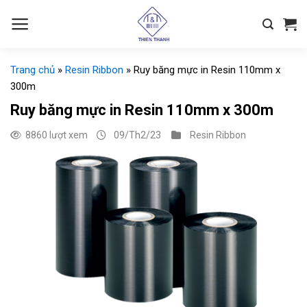
Chuyển
đến
nội
dung
Trang chủ
»
Resin Ribbon
»
Ruy băng mực in Resin 110mm x
300m
Ruy băng mực in Resin 110mm x 300m
8860 lượt xem
09/Th2/23
Resin Ribbon