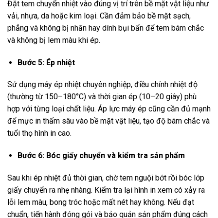
Đặt tem chuyển nhiệt vào đúng vị trí trên bề mặt vật liệu như
vải, nhựa, da hoặc kim loại. Cần đảm bảo bề mặt sạch,
phẳng và không bị nhăn hay dính bụi bẩn để tem bám chắc
và không bị lem màu khi ép.
Bước 5: Ép nhiệt
Sử dụng máy ép nhiệt chuyên nghiệp, điều chỉnh nhiệt độ
(thường từ 150–180°C) và thời gian ép (10–20 giây) phù
hợp với từng loại chất liệu. Áp lực máy ép cũng cần đủ mạnh
để mực in thấm sâu vào bề mặt vật liệu, tạo độ bám chắc và
tuổi thọ hình in cao.
Bước 6: Bóc giấy chuyển và kiểm tra sản phẩm
Sau khi ép nhiệt đủ thời gian, chờ tem nguội bớt rồi bóc lớp
giấy chuyển ra nhẹ nhàng. Kiểm tra lại hình in xem có xảy ra
lỗi lem màu, bong tróc hoặc mất nét hay không. Nếu đạt
chuẩn, tiến hành đóng gói và bảo quản sản phẩm đúng cách