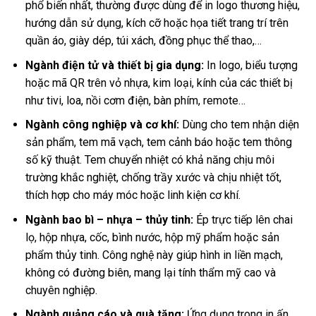
phổ biến nhất, thường được dùng để in logo thương hiệu,
hướng dẫn sử dụng, kích cỡ hoặc họa tiết trang trí trên
quần áo, giày dép, túi xách, đồng phục thể thao,…
Ngành điện tử và thiết bị gia dụng:
In logo, biểu tượng
hoặc mã QR trên vỏ nhựa, kim loại, kính của các thiết bị
như tivi, loa, nồi cơm điện, bàn phím, remote…
Ngành công nghiệp và cơ khí:
Dùng cho tem nhận diện
sản phẩm, tem mã vạch, tem cảnh báo hoặc tem thông
số kỹ thuật. Tem chuyển nhiệt có khả năng chịu môi
trường khắc nghiệt, chống trầy xước và chịu nhiệt tốt,
thích hợp cho máy móc hoặc linh kiện cơ khí.
Ngành bao bì – nhựa – thủy tinh:
Ép trực tiếp lên chai
lọ, hộp nhựa, cốc, bình nước, hộp mỹ phẩm hoặc sản
phẩm thủy tinh. Công nghệ này giúp hình in liền mạch,
không có đường biên, mang lại tính thẩm mỹ cao và
chuyên nghiệp.
Ngành quảng cáo và quà tặng:
Ứng dụng trong in ấn