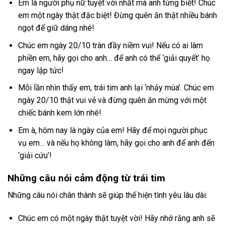
Em là người phụ nữ tuyệt vời nhất mà anh từng biết! Chúc
em một ngày thật đặc biệt! Đừng quên ăn thật nhiều bánh
ngọt để giữ dáng nhé!
Chúc em ngày 20/10 tràn đầy niềm vui! Nếu có ai làm
phiền em, hãy gọi cho anh… để anh có thể ‘giải quyết’ họ
ngay lập tức!
Mỗi lần nhìn thấy em, trái tim anh lại ‘nhảy múa’. Chúc em
ngày 20/10 thật vui vẻ và đừng quên ăn mừng với một
chiếc bánh kem lớn nhé!
Em à, hôm nay là ngày của em! Hãy để mọi người phục
vụ em… và nếu họ không làm, hãy gọi cho anh để anh đến
‘giải cứu’!
Những câu nói cảm động từ trái tim
Những câu nói chân thành sẽ giúp thể hiện tình yêu lâu dài:
Chúc em có một ngày thật tuyệt vời! Hãy nhớ rằng anh sẽ