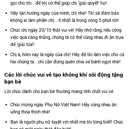
gọi cho tôi… để tôi có thể giúp chị ‘giải quyết’ họ!
Hãy tận hưởng ngày của mình, chị nhé! Tôi sẽ đảm bảo
không ai làm phiền chị… ít nhất là trong vòng 5 phút tới!
Chúc chị ngày 20/10 thật vui vẻ! Hãy nhớ rằng, nếu công
việc quá căng thẳng, chúng ta có thể cùng nhau đi ăn trưa
để ‘giải tỏa’!
Chị à, hôm nay là ngày của chị! Hãy để tôi làm việc cho cả
hai chúng ta… chỉ cần đừng quên chia sẻ bánh ngọt nhé!
Các lời chúc vui vẻ tạo không khí sôi động tặng
bạn bè
Lời chúc dành cho bạn bè thường mang tính chất vui vẻ:
Chúc mừng ngày Phụ Nữ Việt Nam! Hãy cùng nhau ăn
uống thỏa thích nhé!
Bạn là người phụ nữ tuyệt vời nhất mà tôi từng biết! Chúc