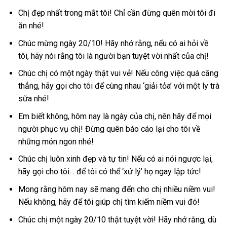
Chị đẹp nhất trong mắt tôi! Chỉ cần đừng quên mời tôi đi
ăn nhé!
Chúc mừng ngày 20/10! Hãy nhớ rằng, nếu có ai hỏi về
tôi, hãy nói rằng tôi là người bạn tuyệt vời nhất của chị!
Chúc chị có một ngày thật vui vẻ! Nếu công việc quá căng
thẳng, hãy gọi cho tôi để cùng nhau ‘giải tỏa’ với một ly trà
sữa nhé!
Em biết không, hôm nay là ngày của chị, nên hãy để mọi
người phục vụ chị! Đừng quên báo cáo lại cho tôi về
những món ngon nhé!
Chúc chị luôn xinh đẹp và tự tin! Nếu có ai nói ngược lại,
hãy gọi cho tôi… để tôi có thể ‘xử lý’ họ ngay lập tức!
Mong rằng hôm nay sẽ mang đến cho chị nhiều niềm vui!
Nếu không, hãy để tôi giúp chị tìm kiếm niềm vui đó!
Chúc chị một ngày 20/10 thật tuyệt vời! Hãy nhớ rằng, dù