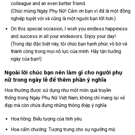
colleague and an even better friend.
(Chúc mừng Ngày Phụ Nữ! Cảm ơn bạn vì đã là một đồng
nghiệp tuyệt vời và cũng là một người bạn tốt hơn.)
On this special occasion, I wish you endless happiness
and success in all your endeavors. Enjoy your day!
(Trong dịp đặc biệt này, tôi chúc bạn hạnh phúc vô bờ và
thành công trong mọi nỗ lực của mình. Hãy tận hưởng
ngày của bạn!)
Ngoài lời chúc bạn nên làm gì cho người phụ
nữ trong ngày lễ để thêm phần ý nghĩa
Hoa thường
được sử dụng
như một món qu
à truyền
thống
trong Ngày Ph
ụ Nữ Việt Nam
, không chỉ mang
lại vẻ
đẹp mà
còn chứa đựng những
thông điệp ý
nghĩa:
Hoa hồng: Biểu tượng của tình yêu.
Hoa cẩm chướng: Tượng trưng cho sự ngưỡng mộ.