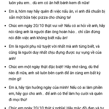
luôn yêu em… dù em có ăn hết bánh kem đi nữa!
Em à, hôm nay hãy quên đi việc nấu ăn, vì anh đã chuẩn bị
sẵn một bữa tiệc pizza cho chúng ta!
Chúc em ngày 20/10 thật vui vẻ! Nếu có ai hỏi về anh, hãy
nói rằng anh là người đàn ông hoàn hảo… chỉ cần đừng
nói đến việc anh không biết nấu ăn!
Em là người phụ nữ tuyệt vời nhất mà anh từng biết, và
cũng là người duy nhất chịu đựng được sự vụng về của
anh!
Chúc em một ngày thật đặc biệt! Hãy nhớ rằng, dù thế
nào đi nữa, anh sẽ luôn bên cạnh để ăn cùng em bất kỳ
món gì!
Em à, hãy tận hưởng ngày của mình! Nếu có ai làm phiền
em, hãy gọi cho anh… để anh có thể làm họ cười và quên
đi mọi thứ!
Chúc em ngày 20/10 thật ý nghĩa! Hãy mặc đồ đẹp và tự