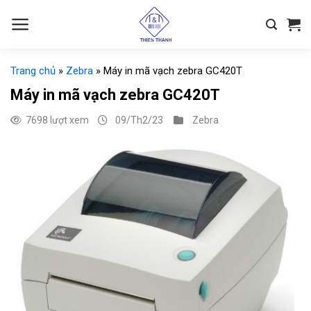
Chuyển
đến
nội
dung
Trang chủ
»
Zebra
»
Máy in mã vạch zebra GC420T
Máy in mã vạch zebra GC420T
7698 lượt xem
09/Th2/23
Zebra