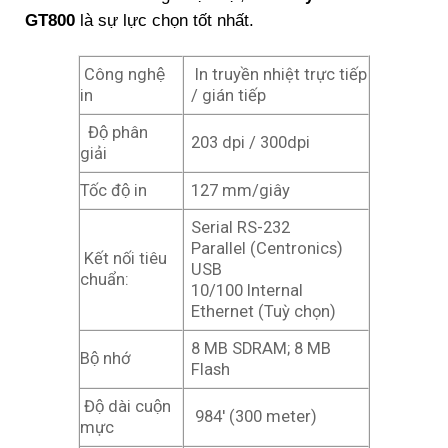
GT800
là sự lực chọn tốt nhất.
Công nghệ
In truyền nhiệt trực tiếp
in
/ gián tiếp
Độ phân
203 dpi / 300dpi
giải
Tốc độ in
127 mm/giây
Serial RS-232
Parallel (Centronics)
Kết nối tiêu
USB
chuẩn:
10/100 Internal
Ethernet (Tuỳ chọn)
8 MB SDRAM; 8 MB
Bộ nhớ
Flash
Độ dài cuộn
984′ (300 meter)
mực