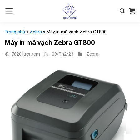
Chuyển
đến
nội
dung
Trang chủ
»
Zebra
»
Máy in mã vạch Zebra GT800
Máy in mã vạch Zebra GT800
7820 lượt xem
09/Th2/23
Zebra