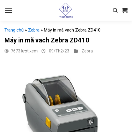
Chuyển
đến
nội
dung
Trang chủ
»
Zebra
»
Máy in mã vach Zebra ZD410
Máy in mã vach Zebra ZD410
7673 lượt xem
09/Th2/23
Zebra