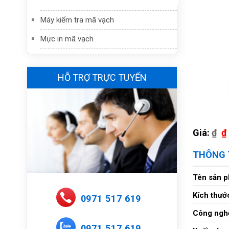
Máy kiểm tra mã vạch
Mực in mã vạch
HỖ TRỢ TRỰC TUYẾN
Giá:
₫
₫
THÔNG 
Tên sản 
Kích thướ
0971 517 619
Công nghệ
0971 517 619