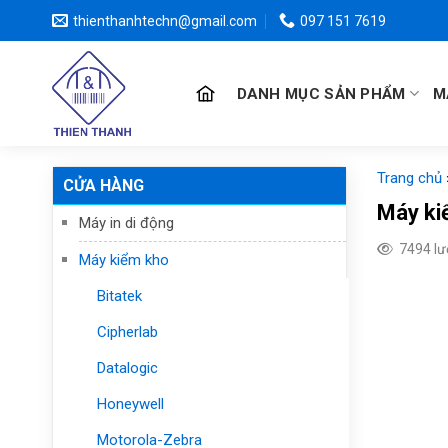
Chuyển
thienthanhtechn@gmail.com
097 151 7619
đến
nội
dung
DANH MỤC SẢN PHẨM
M
Trang chủ
CỬA HÀNG
Máy ki
Máy in di động
7494 l
Máy kiểm kho
Bitatek
Cipherlab
Datalogic
Honeywell
Motorola-Zebra