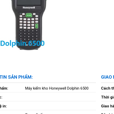
TIN SẢN PHẨM:
GIAO
phẩm:
Máy kiểm kho Honeywell Dolphin 6500
Cách t
c:
Thời gi
 in:
Giao h