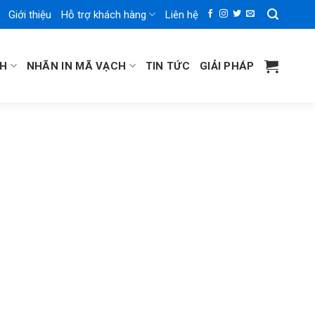
Giới thiệu
Hỗ trợ khách hàng
Liên hệ
CH
NHÃN IN MÃ VẠCH
TIN TỨC
GIẢI PHÁP