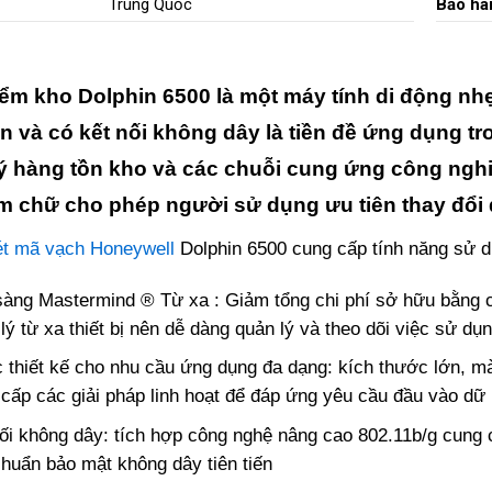
Trung Quốc
Bảo hà
ểm kho Dolphin 6500 là một máy tính di động nhẹ 
iến và có kết nối không dây là tiền đề ứng dụng tron
ý hàng tồn kho và các chuỗi cung ứng công ngh
m chữ cho phép người sử dụng ưu tiên thay đổi
t mã vạch Honeywell
Dolphin 6500 cung cấp tính năng sử d
àng Mastermind ® Từ xa : Giảm tổng chi phí sở hữu bằng c
lý từ xa thiết bị nên dễ dàng quản lý và theo dõi việc sử dụng
thiết kế cho nhu cầu ứng dụng đa dạng: kích thước lớn, 
cấp các giải pháp linh hoạt để đáp ứng yêu cầu đầu vào dữ 
ối không dây: tích hợp công nghệ nâng cao 802.11b/g cung c
huẩn bảo mật không dây tiên tiến