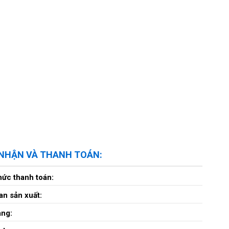
 NHẬN VÀ THANH TOÁN:
hức thanh toán:
an sản xuất:
àng: