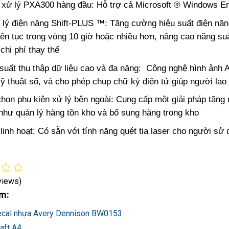
i xử lý PXA300 hàng đầu: Hỗ trợ cả Microsoft ® Windows 
lý điện năng Shift-PLUS ™: Tăng cường hiệu suất điện năn
iên tục trong vòng 10 giờ hoặc nhiều hơn, nâng cao năng suất
chi phí thay thế
suất thu thập dữ liệu cao và đa năng: Công nghệ hình ảnh 
ỹ thuật số, và cho phép chụp chữ ký điện tử giúp người lao 
họn phụ kiện xử lý bên ngoài: Cung cấp một giải pháp tăng 
như quản lý hàng tồn kho và bổ sung hàng trong kho
linh hoạt: Có sẵn với tính năng quét tia laser cho người sử
views)
m:
ecal nhựa Avery Dennison BW0153
aft A4