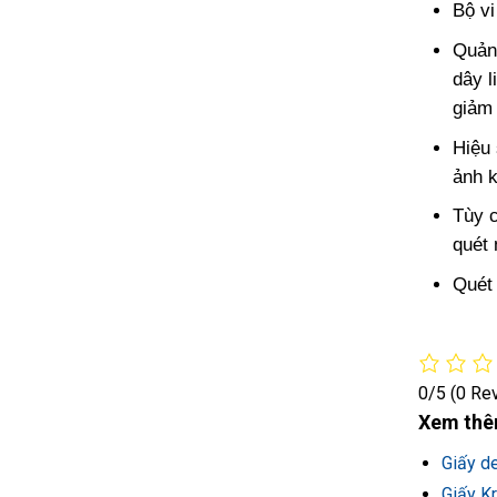
Bộ v
Quản 
dây l
giảm 
Hiệu 
ảnh k
Tùy c
quét 
Quét 
0/5
(0 Re
Xem thê
Giấy d
Giấy Kr