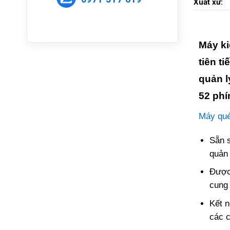
Xuất xứ:
Máy ki
tiên t
quản l
52 phí
Máy qué
Sẵn s
quản 
Được 
cung 
Kết n
các c