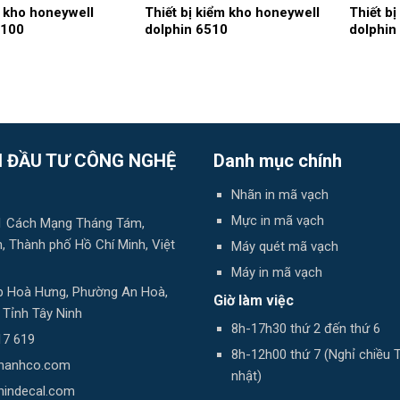
 kho honeywell
Thiết bị kiểm kho honeywell
Thiết b
6100
dolphin 6510
dolphin
 ĐẦU TƯ CÔNG NGHỆ
Danh mục chính
Nhãn in mã vạch
Mực in mã vạch
 81 Cách Mạng Tháng Tám,
 Thành phố Hồ Chí Minh, Việt
Máy quét mã vạch
Máy in mã vạch
 Ấp Hoà Hưng, Phường An Hoà,
Giờ làm việc
, Tỉnh Tây Ninh
8h-17h30 thứ 2 đến thứ 6
17 619
8h-12h00 thứ 7 (Nghỉ chiều 
thanhco.com
nhật)
nindecal.com