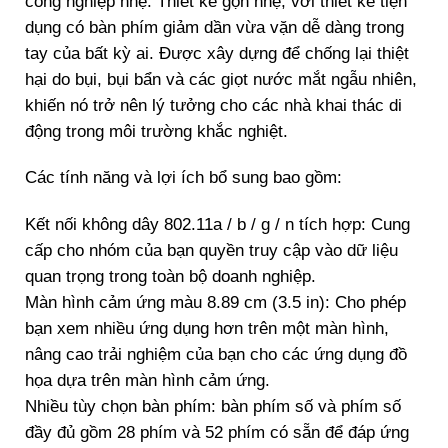
công nghiệp nhẹ. Thiết kế gọn nhẹ, với thiết kế tiện
dụng có bàn phím giảm dần vừa vặn dễ dàng trong
tay của bất kỳ ai. Được xây dựng để chống lại thiệt
hại do bụi, bụi bẩn và các giọt nước mắt ngẫu nhiên,
khiến nó trở nên lý tưởng cho các nhà khai thác di
động trong môi trường khắc nghiệt.
Các tính năng và lợi ích bổ sung bao gồm:
Kết nối không dây 802.11a / b / g / n tích hợp: Cung
cấp cho nhóm của bạn quyền truy cập vào dữ liệu
quan trọng trong toàn bộ doanh nghiệp.
Màn hình cảm ứng màu 8.89 cm (3.5 in): Cho phép
bạn xem nhiều ứng dụng hơn trên một màn hình,
nâng cao trải nghiệm của bạn cho các ứng dụng đồ
họa dựa trên màn hình cảm ứng.
Nhiều tùy chọn bàn phím: bàn phím số và phím số
đầy đủ gồm 28 phím và 52 phím có sẵn để đáp ứng