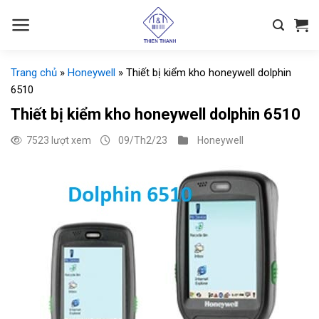
Chuyển
đến
nội
dung
Trang chủ
»
Honeywell
»
Thiết bị kiểm kho honeywell dolphin
6510
Thiết bị kiểm kho honeywell dolphin 6510
7523 lượt xem
09/Th2/23
Honeywell